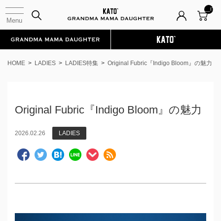
__ITM
HOME
LADIES
LADIES特集
Original Fubric『Indigo Bloom』の魅力
Original Fubric『Indigo Bloom』の魅力
2026.02.26
LADIES