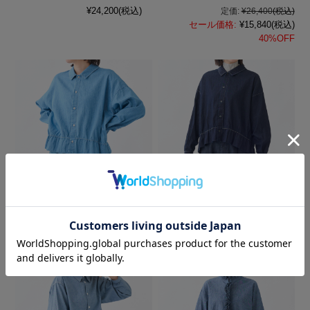
¥24,200
(税込)
定価:
¥26,400
(税込)
セール価格:
¥15,840
(税込)
40%OFF
5.5ozデニム フリルヘム
5.5ozデニム フリルヘム
シャツ
シャツ
¥36,300
(税込)
¥35,200
(税込)