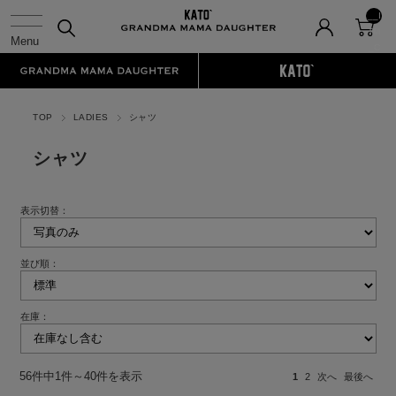
__I
TM
_C
NT
__
TOP
LADIES
シャツ
シャツ
表示切替：
並び順：
在庫：
56件中1件～40件を表示
1
2
次へ
最後へ