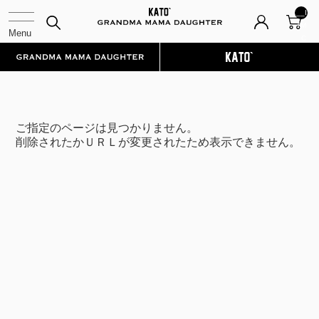
__I
TM
_C
NT
__
ご指定のページは見つかりません。
削除されたかＵＲＬが変更されたため表示できません。