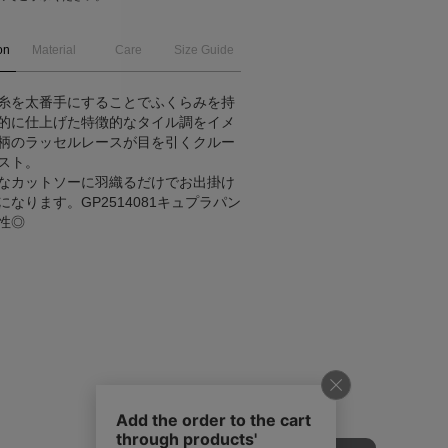
on
Material
Care
Size Guide
糸を太番手にすることでふくらみを持
的に仕上げた特徴的なタイル調をイメ
柄のラッセルレースが目を引くクルー
スト。
なカットソーに羽織るだけでお出掛け
になります。GP2514081キュプラパン
性◎