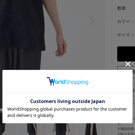
数量:
N
カラー：
ex
t
サイズ：
返品に
※写真の色
す。
※製品仕様
があります