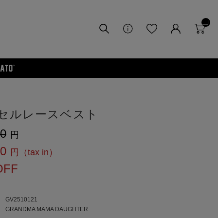
__I
TM
_C
NT
__
セルレースベスト
00
80
OFF
GV2510121
：
GRANDMA MAMA DAUGHTER