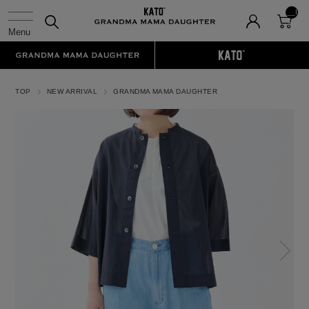
__I
TM
_C
NT
__
TOP
NEW ARRIVAL
GRANDMA MAMA DAUGHTER
N
ex
t