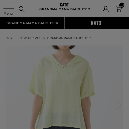
__I
TM
_C
NT
__
TOP
NEW ARRIVAL
GRANDMA MAMA DAUGHTER
N
ex
t