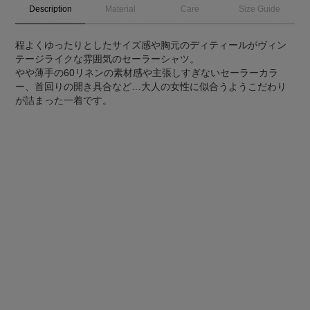
Description
Material
Care
Size Guide
程よくゆったりとしたサイズ感や胸元のディティールがヴィン
テージライクな雰囲気のセーラーシャツ。
やや薄手の60リネンの素材感や主張しすぎないセーラーカラ
ー、首回りの開き具合など…大人の女性に似合うようこだわり
が詰まった一着です。