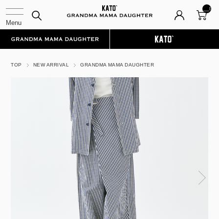
__I
TM
_C
NT
__
TOP
NEW ARRIVAL
GRANDMA MAMA DAUGHTER
N
ex
t