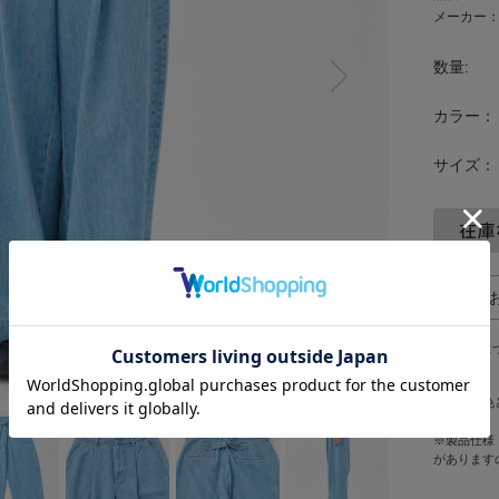
メーカー
N
数量:
ex
t
カラー：
サイズ：
返品に
※写真の色
す。
※製品仕様
があります