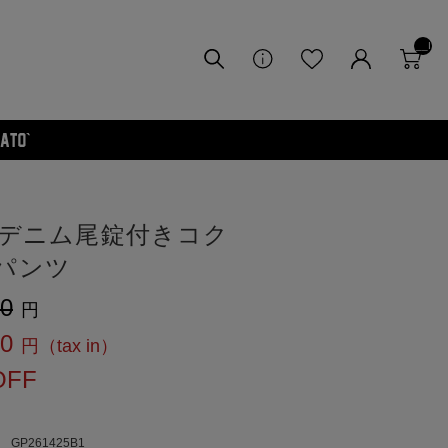
__I
TM
_C
NT
__
ozデニム尾錠付きコク
パンツ
00
00
OFF
GP261425B1