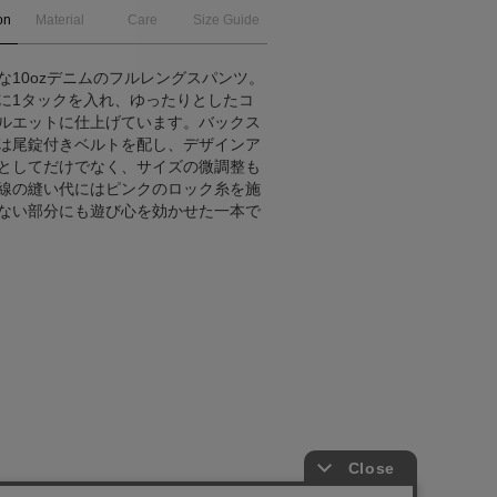
on
Material
Care
Size Guide
な10ozデニムのフルレングスパンツ。
に1タックを入れ、ゆったりとしたコ
ルエットに仕上げています。バックス
は尾錠付きベルトを配し、デザインア
としてだけでなく、サイズの微調整も
線の縫い代にはピンクのロック糸を施
ない部分にも遊び心を効かせた一本で