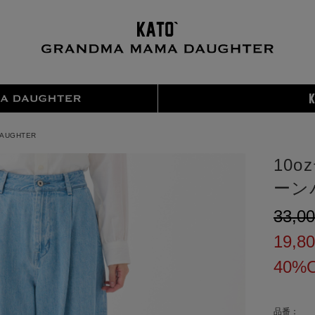
DAUGHTER
10
ーン
¥33,0
¥19,8
40%
品番：