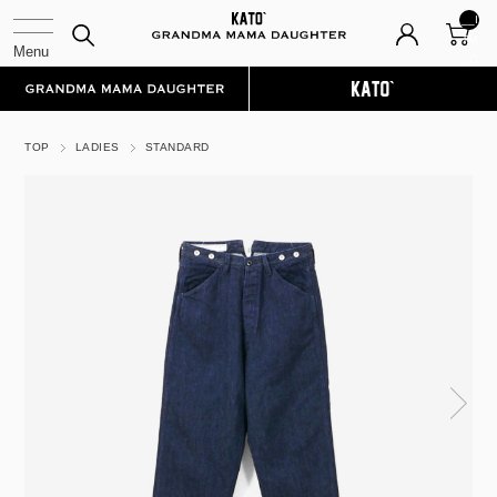
__I
TM
_C
NT
__
TOP
LADIES
STANDARD
N
ex
t