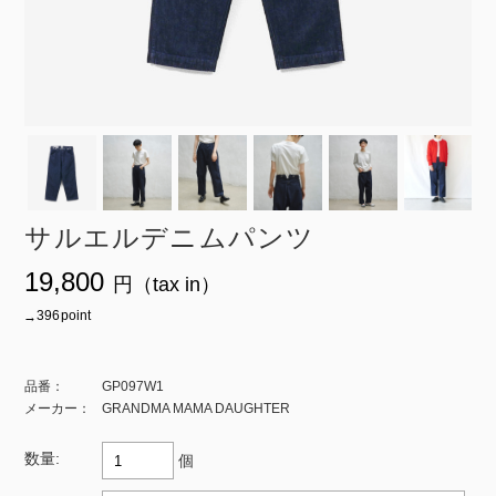
サルエルデニムパンツ
¥19,800
ト還元 396
品番：
GP097W1
メーカー：
GRANDMA MAMA DAUGHTER
数量:
個