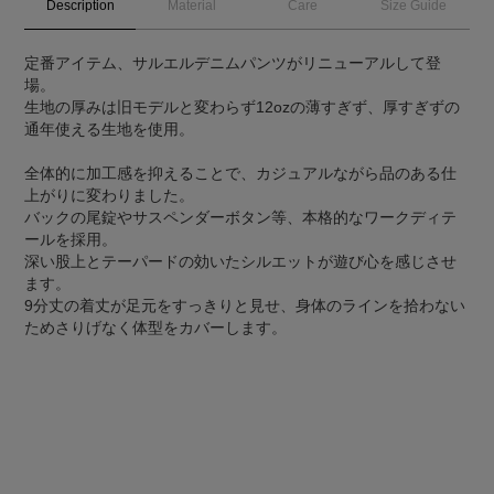
Description
Material
Care
Size Guide
定番アイテム、サルエルデニムパンツがリニューアルして登
場。
生地の厚みは旧モデルと変わらず12ozの薄すぎず、厚すぎずの
通年使える生地を使用。
全体的に加工感を抑えることで、カジュアルながら品のある仕
上がりに変わりました。
バックの尾錠やサスペンダーボタン等、本格的なワークディテ
ールを採用。
深い股上とテーパードの効いたシルエットが遊び心を感じさせ
ます。
9分丈の着丈が足元をすっきりと見せ、身体のラインを拾わない
ためさりげなく体型をカバーします。