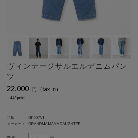
ヴィンテージサルエルデニムパン
ツ
¥22,000
ト還元 440
品番：
GP097V1
メーカー：
GRANDMA MAMA DAUGHTER
数量: