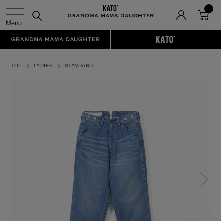
__I
TM
_C
NT
__
TOP
LADIES
STANDARD
N
ex
t