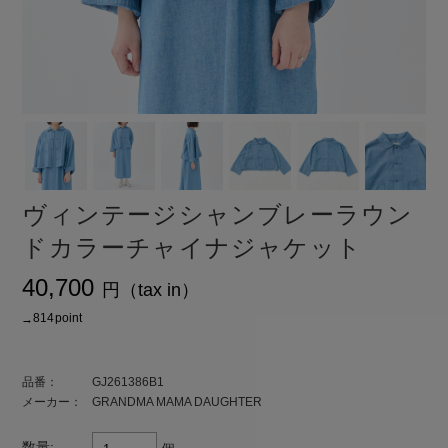
ヴィンテージシャンブレーラウン
ドカラーチャイナジャケット
¥40,700
ト還元 814
品番：
GJ261386B1
メーカー：
GRANDMA MAMA DAUGHTER
数量: