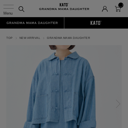
__I
TM
_C
NT
__
TOP
NEW ARRIVAL
GRANDMA MAMA DAUGHTER
N
ex
t