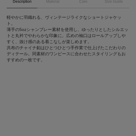
Description
Material
Care
Size Guide
軽やかに羽織れる、ヴィンテージライクなショートジャケッ
ト。
薄手の5ozシャンブレー素材を使用し、ゆったりとしたシルエッ
トと丸衿でやわらかな印象に。広めの袖口はロールアップしや
すく、抜け感のある着こなしが楽しめます。
共布のチャイナ釦はひとつひとつ手作業で仕上げたこだわりの
ディテール。同素材のワンピースに合わせたスタイリングもお
すすめの一枚です。