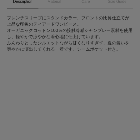
Description
Material
Care
Size Guide
フレンチスリーブにスタンドカラー、フロントの比翼仕立てが
上品な印象のティアードワンピース。
オーガニックコットン100％の接触冷感シャンブレー素材を使用
し、軽やかで涼やかな着心地に仕上げています。
ふんわりとしたシルエットながら甘くなりすぎず、夏の装いを
爽やかに演出してくれる一着です。シームポケット付き。