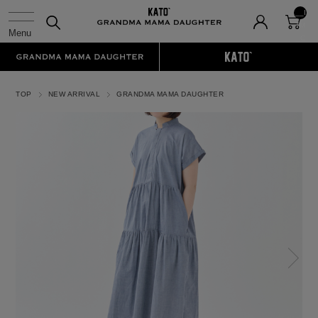
__I
TM
_C
NT
__
TOP
NEW ARRIVAL
GRANDMA MAMA DAUGHTER
N
ex
t