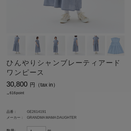
ひんやりシャンブレーティアード
ワンピース
¥30,800
ト還元 616
品番：
GE2614191
メーカー：
GRANDMA MAMA DAUGHTER
数量: