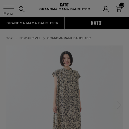
__I
TM
_C
NT
__
TOP
NEW ARRIVAL
GRANDMA MAMA DAUGHTER
N
ex
t