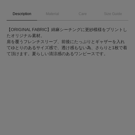
Description
Material
Care
Size Guide
【ORIGINAL FABRIC】綿麻シーチングに更紗模様をプリントし
たオリジナル素材。
肩を覆うフレンチスリーブ、前後にたっぷりとギャザーを入れ
てゆとりのあるサイズ感で、透け感もない為、さらりと1枚で着
て頂けます。夏らしい清涼感のあるワンピースです。