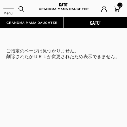
__I
TM
_C
NT
__
ご指定のページは見つかりません。
削除されたかＵＲＬが変更されたため表示できません。