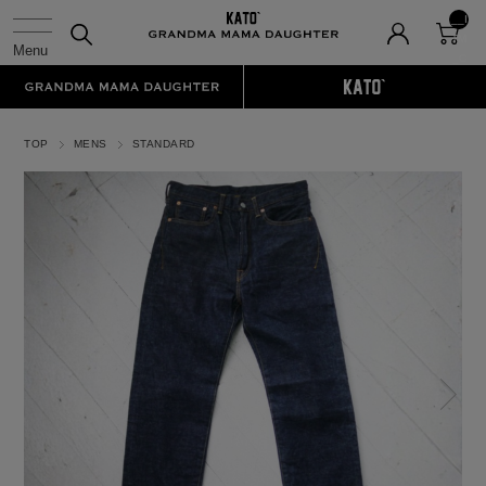
__I
TM
_C
NT
__
TOP
MENS
STANDARD
N
ex
t