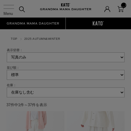
__I
TM
_C
NT
__
TOP
2025 AUTUMN&WINTER
表示切替：
並び順：
在庫：
37件中1件～37件を表示