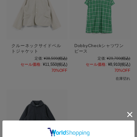
クルーネックサイドベル
DobbyCheckシャツワン
トジャケット
ピース
定価:
¥38,500
(税込)
定価:
¥29,700
(税込)
セール価格:
¥11,550
(税込)
セール価格:
¥8,910
(税込)
70%OFF
70%OFF
在庫切れ