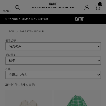
__I
TM
_C
NT
__
TOP
SALE ITEM PICKUP
表示切替：
並び順：
在庫：
3件中1件～3件を表示