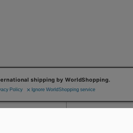
DELINES
KATO`