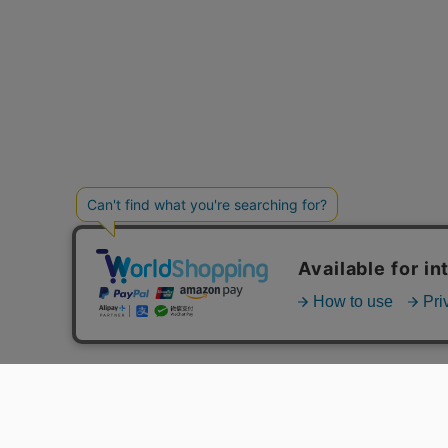
MENS
LADIES
GUI