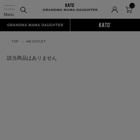
__I
TM
_C
NT
__
TOP
AW OUTLET
該当商品はありません