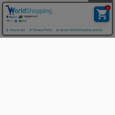
MENS
LADIES
GUIDELINES